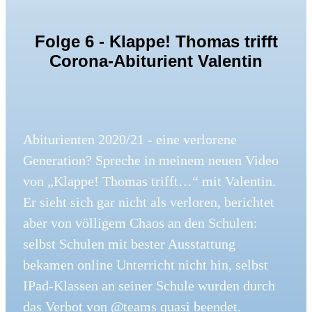
Folge 6 - Klappe! Thomas trifft
Corona-Abiturient Valentin
Abiturienten 2020/21 - eine verlorene
Generation? Spreche in meinem neuen Video
von „Klappe! Thomas trifft…“ mit Valentin.
Er sieht sich gar nicht als verloren, berichtet
aber von völligem Chaos an den Schulen:
selbst Schulen mit bester Ausstattung
bekamen online Unterricht nicht hin, selbst
IPad-Klassen an seiner Schule wurden durch
das Verbot von @teams quasi beendet.