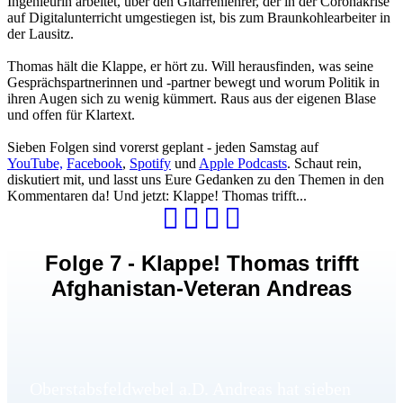
Ingenieurin arbeitet, über den Gitarrenlehrer, der in der Coronakrise
auf Digitalunterricht umgestiegen ist, bis zum Braunkohlearbeiter in
der Lausitz.
Thomas hält die Klappe, er hört zu. Will herausfinden, was seine
Gesprächspartnerinnen und -partner bewegt und worum Politik in
ihren Augen sich zu wenig kümmert. Raus aus der eigenen Blase
und offen für Klartext.
Sieben Folgen sind vorerst geplant - jeden Samstag auf
YouTube,
Facebook
,
Spotify
und
Apple Podcasts
. Schaut rein,
diskutiert mit, und lasst uns Eure Gedanken zu den Themen in den
Kommentaren da! Und jetzt: Klappe! Thomas trifft...
Folge 7 - Klappe! Thomas trifft
Afghanistan-Veteran Andreas
Oberstabsfeldwebel a.D. Andreas hat sieben