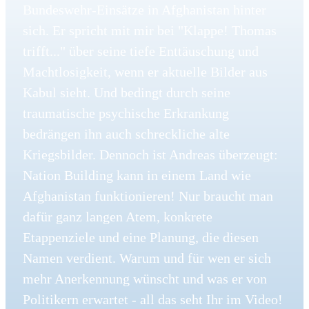
Bundeswehr-Einsätze in Afghanistan hinter
sich. Er spricht mit mir bei "Klappe! Thomas
trifft..." über seine tiefe Enttäuschung und
Machtlosigkeit, wenn er aktuelle Bilder aus
Kabul sieht. Und bedingt durch seine
traumatische psychische Erkrankung
bedrängen ihn auch schreckliche alte
Kriegsbilder. Dennoch ist Andreas überzeugt:
Nation Building kann in einem Land wie
Afghanistan funktionieren! Nur braucht man
dafür ganz langen Atem, konkrete
Etappenziele und eine Planung, die diesen
Namen verdient. Warum und für wen er sich
mehr Anerkennung wünscht und was er von
Politikern erwartet - all das seht Ihr im Video!