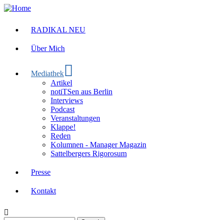
Skip
to
main
RADIKAL NEU
Main
content
navigation
Über Mich
Mediathek
Artikel
notiTSen aus Berlin
Interviews
Podcast
Veranstaltungen
Klappe!
Reden
Kolumnen - Manager Magazin
Sattelbergers Rigorosum
Presse
Kontakt