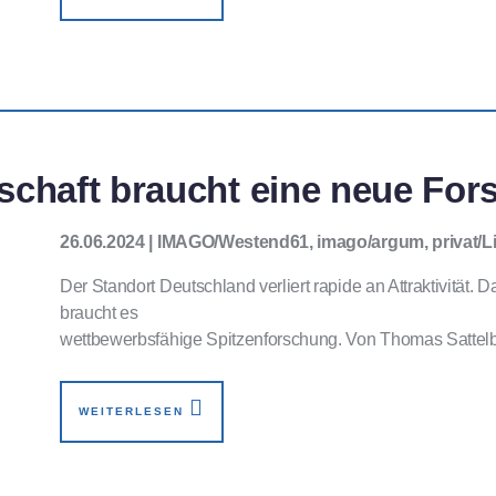
tschaft braucht eine neue Fo
26.06.2024 | IMAGO/Westend61, imago/argum, privat/L
Der Standort Deutschland verliert rapide an Attraktivität
braucht es
wettbewerbsfähige Spitzenforschung. Von Thomas Sattelb
WEITERLESEN